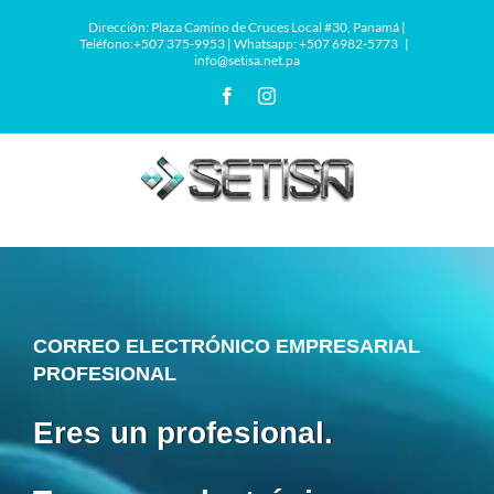
Saltar
Dirección: Plaza Camino de Cruces Local #30, Panamá |
al
Teléfono:+507 375-9953 | Whatsapp: +507 6982-5773
|
info@setisa.net.pa
contenido
Facebook
Instagram
CORREO ELECTRÓNICO EMPRESARIAL
PROFESIONAL
Eres un profesional.