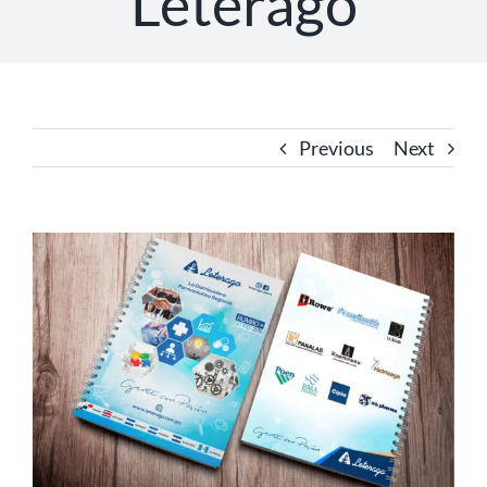
Leterago
Previous
Next
View
Larger
Image